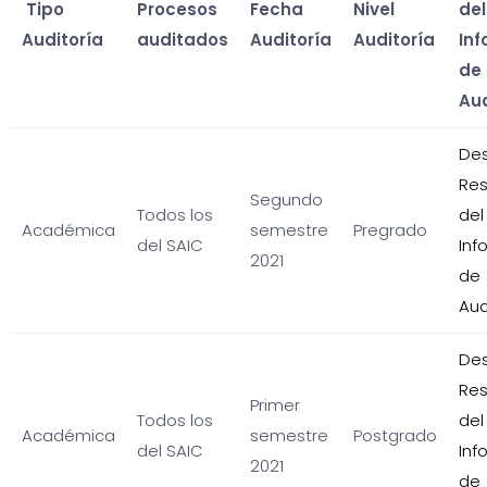
Tipo
Procesos
Fecha
Nivel
del
Auditoría
auditados
Auditoría
Auditoría
In
de
Aud
Des
Re
Segundo
Todos los
del
Académica
semestre
Pregrado
del SAIC
Inf
2021
de
Aud
Des
Re
Primer
Todos los
del
Académica
semestre
Postgrado
del SAIC
Inf
2021
de